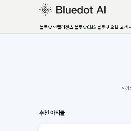
블루닷 인텔리전스
블루닷CMS
블루닷 오웰
고객 
블루닷 인텔리전스
블루닷CMS
블루닷 오웰
고객 사례
GEO 아카데미
GEO 컨설팅
FAQ
언론보도
AI검
추천 아티클