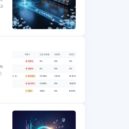
라고
하
인