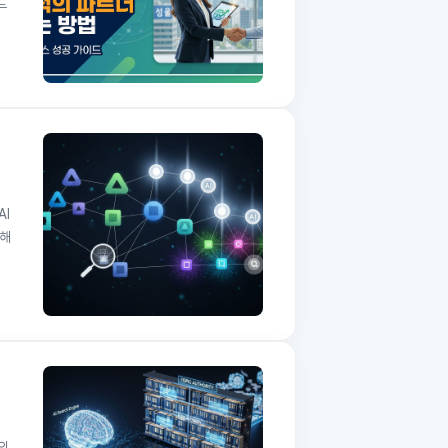
드
AI
위해
의