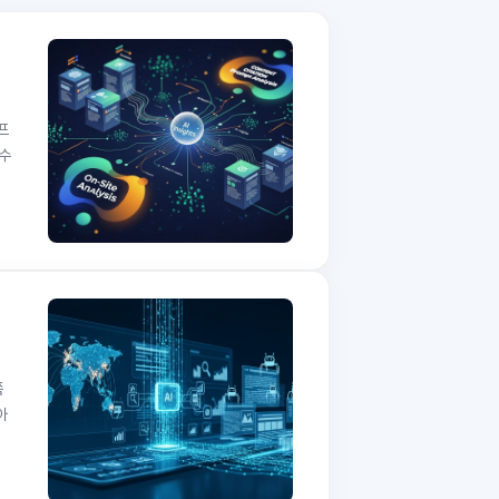
프
 수
쪽
아