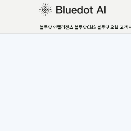
블루닷 인텔리전스
블루닷 인텔리전스
블루닷CMS
블루닷 오웰
고객 
블루닷CMS
블루닷 오웰
고객 사례
GEO 아카데미
GEO 컨설팅
FAQ
언론보도