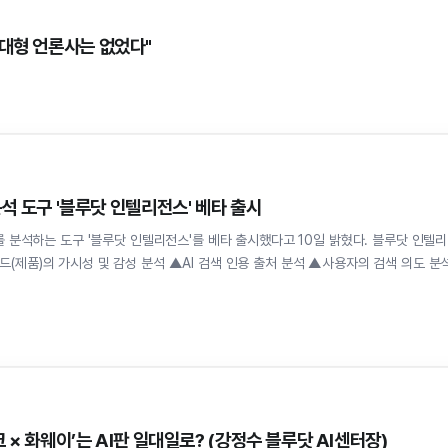
 대형 언론사는 없었다"
 분석 도구 '블루닷 인텔리전스' 베타 출시
분석하는 도구 '블루닷 인텔리전스'를 베타 출시했다고 10일 밝혔다. 블루닷 인텔리
드(제품)의 가시성 및 감성 분석 ▲AI 검색 인용 출처 분석 ▲사용자의 검색 의도 분
시크 × 화웨이’는 AI판 일대일로? (강정수 블루닷 AI센터장)