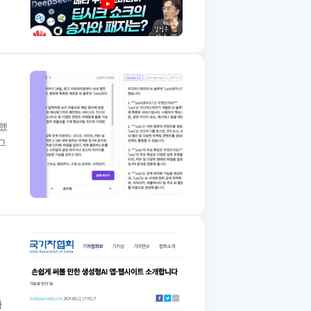
시했
그
자