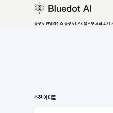
블루닷 인텔리전스
블루닷 인텔리전스
블루닷CMS
블루닷 오웰
고객 
블루닷CMS
블루닷 오웰
고객 사례
GEO 아카데미
GEO 컨설팅
FAQ
언론보도
추천 아티클