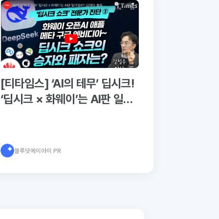
[티타임스] ‘AI의 테무’ 딥시크!
‘딥시크 × 화웨이’는 AI판 일대
일로? (강정수 블루닷 AI센터
장)
블루닷에이아이 PR