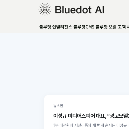
블루닷 인텔리전스
블루닷 인텔리전스
블루닷CMS
블루닷 오웰
고객 
블루닷CMS
블루닷 오웰
고객 사례
GEO 아카데미
GEO 컨설팅
FAQ
언론보도
뉴스민
이성규 미디어스피어 대표, “광고모델은
1부 대전환의 저널리즘의 세 번째 순서는 이성규 