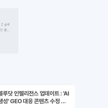
 Z 솔루
폼인
블루
‘오웰’과
S를 개발
블루닷 인텔리전스 업데이트 : 'AI
생성' GEO 대응 콘텐츠 수정 기