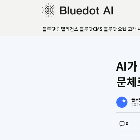
블루닷 인텔리전스
블루닷 인텔리전스
블루닷CMS
블루닷 오웰
고객 
블루닷CMS
블루닷 오웰
고객 사례
GEO 아카데미
AI가
GEO 컨설팅
FAQ
문체
언론보도
블루
202
0