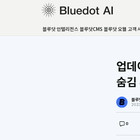
블루닷 인텔리전스
블루닷 인텔리전스
블루닷CMS
블루닷 오웰
고객 
블루닷CMS
블루닷 오웰
고객 사례
GEO 아카데미
업데이
GEO 컨설팅
FAQ
숨김
언론보도
블루
202
0