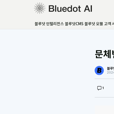
블루닷 인텔리전스
블루닷 인텔리전스
블루닷CMS
블루닷 오웰
고객 
블루닷CMS
블루닷 오웰
고객 사례
GEO 아카데미
문체변
GEO 컨설팅
FAQ
언론보도
블루
202
1