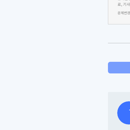
료, 기
문체변경,