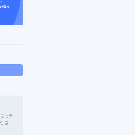
 Z 솔루
폼인
블루
‘오웰’과