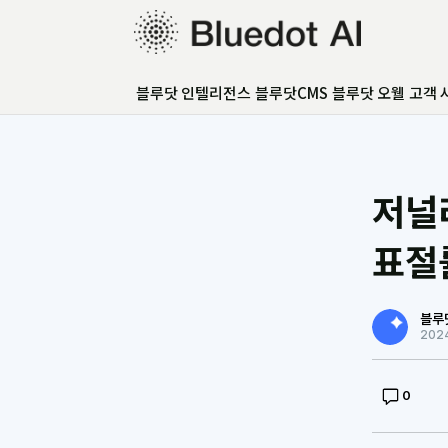
블루닷 인텔리전스
블루닷 인텔리전스
블루닷CMS
블루닷 오웰
고객 
블루닷CMS
블루닷 오웰
고객 사례
GEO 아카데미
저널리
GEO 컨설팅
FAQ
표절
언론보도
블루
202
0