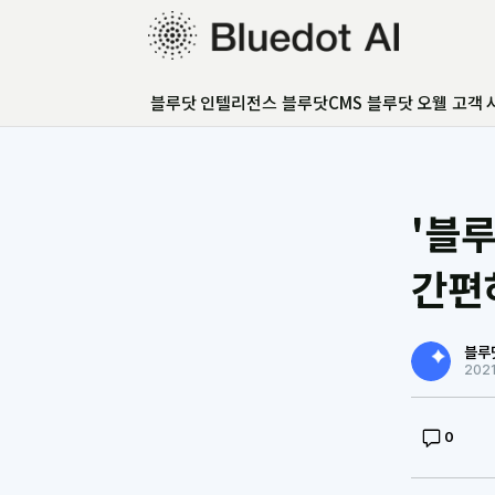
블루닷 인텔리전스
블루닷 인텔리전스
블루닷CMS
블루닷 오웰
고객 
블루닷CMS
블루닷 오웰
고객 사례
GEO 아카데미
'블
GEO 컨설팅
FAQ
간편
언론보도
블루
202
0