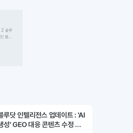
 Z 솔루
폼인
블루
‘오웰’과
S를 개발
블루닷 인텔리전스 업데이트 : 'AI
생성' GEO 대응 콘텐츠 수정 기