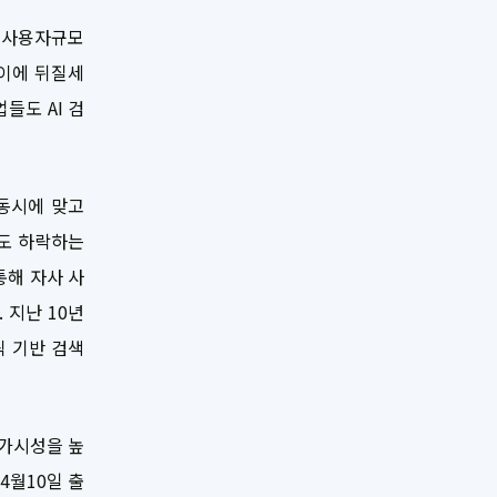
 순사용자규모
 이에 뒤질세
들도 AI 검
 동시에 맞고
률도 하락하는
통해 자사 사
 지난 10년
틱 기반 검색
 가시성을 높
 4월10일 출