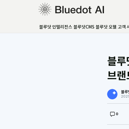
블루닷 인텔리전스
블루닷 인텔리전스
블루닷CMS
블루닷 오웰
고객 
블루닷CMS
블루닷 오웰
고객 사례
GEO 아카데미
블루
GEO 컨설팅
FAQ
브랜
언론보도
블루
202
0