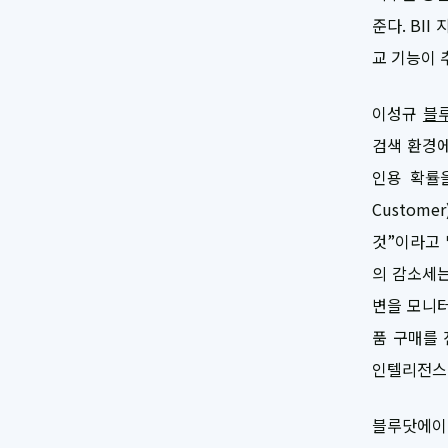
준다. BI
교 기능이 
이성규
블
검색 환경에
인용 확률을
Custom
것”이라고 
의 감소세는
변을 모니터
품 구매를 
인텔리전스가
블루닷에이아