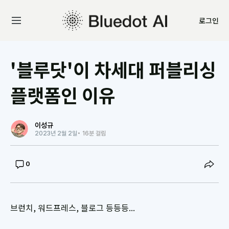
로그인
'블루닷'이 차세대 퍼블리싱
플랫폼인 이유
이성규
2023년 2월 2일
• 16분 걸림
0
브런치, 워드프레스, 블로그 등등등...