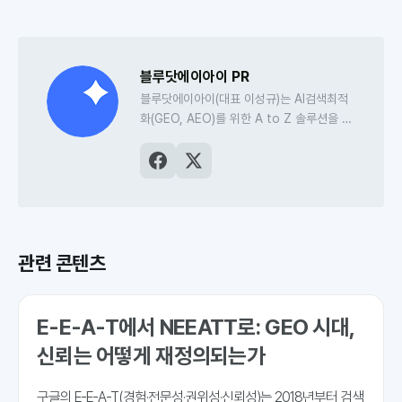
블루닷에이아이 PR
블루닷에이아이(대표 이성규)는 AI검색최적
화(GEO, AEO)를 위한 A to Z 솔루션을 개
발하는 AI검색최적화 전문 스타트업입니다.
AI검색최적화 플랫폼인
블루닷 인텔리전스
를
비롯해, 저널리즘과 마케터를 위한 크리에이
터 AI 도구 ‘오웰’과 ‘소포스’, 고품질 콘텐츠
의 빠른 발견과 AI검색최적화를 돕는 블루닷
CMS를 개발해 운영하고 있습니다.
관련 콘텐츠
E-E-A-T에서 NEEATT로: GEO 시대,
신뢰는 어떻게 재정의되는가
구글의 E-E-A-T(경험·전문성·권위성·신뢰성)는 2018년부터 검색