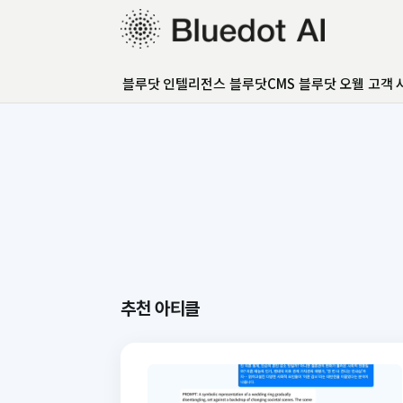
블루닷 인텔리전스
블루닷 인텔리전스
블루닷CMS
블루닷 오웰
고객 
블루닷CMS
블루닷 오웰
고객 사례
GEO 아카데미
GEO 컨설팅
FAQ
언론보도
추천 아티클