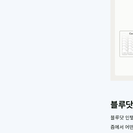
블루닷
블루닷 인
즘에서 어떤