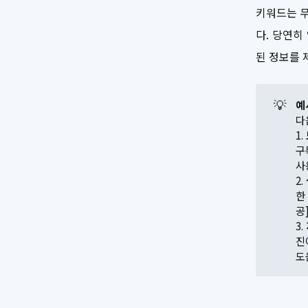
키워드는 무
다. 당연히
된 정보를 
💡
예
다
1.
구
사
2.
한
공
3.
진
도