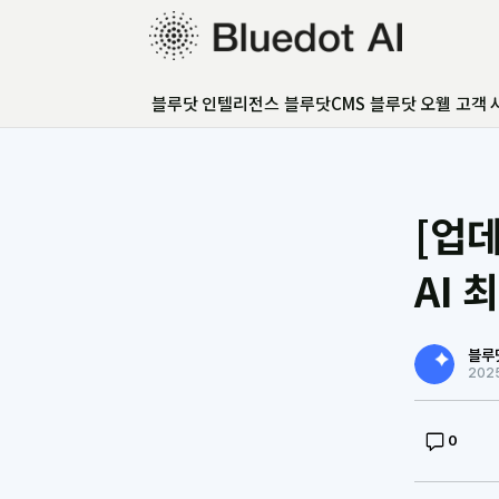
블루닷 인텔리전스
블루닷 인텔리전스
블루닷CMS
블루닷 오웰
고객 
블루닷CMS
블루닷 오웰
고객 사례
GEO 아카데미
[업
GEO 컨설팅
FAQ
AI 
언론보도
블루
202
0