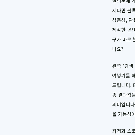
질의문에 가
시다면
블
심층성, 관
제작한 콘텐
구가 바로 
나요?
왼쪽 '검색
여넣기를 해
드립니다. 
종 결과값을
의미입니다.
을 가능성이
최적화 스코