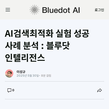
로그인
AI검색최적화 실험 성공
사례 분석 : 블루닷
인텔리전스
이성규
2025년 5월 30일
• 8분 걸림
0