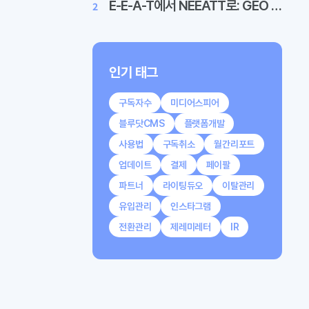
E-E-A-T에서 NEEATT로: GEO 시대, 신뢰는 어떻게 재정의되는가
인기 태그
구독자수
미디어스피어
블루닷CMS
플랫폼개발
사용법
구독취소
월간리포트
업데이트
결제
페이팔
파트너
라이팅듀오
이탈관리
유입관리
인스타그램
전환관리
제레미레터
IR