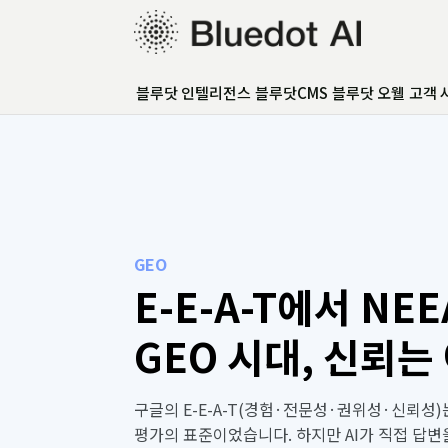
블루닷 인텔리전스
블루닷 인텔리전스
블루닷CMS
블루닷 오웰
고객 
블루닷CMS
블루닷 오웰
고객 사례
GEO 아카데미
GEO 컨설팅
FAQ
GEO
언론보도
E-E-A-T에서 NEE
GEO 시대, 신뢰는
정의되는가
구글의 E-E-A-T(경험·전문성·권위성·신뢰성)
평가의 표준이었습니다. 하지만 AI가 직접 답변