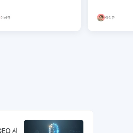
되는 법
이성규
이성규
GEO 시