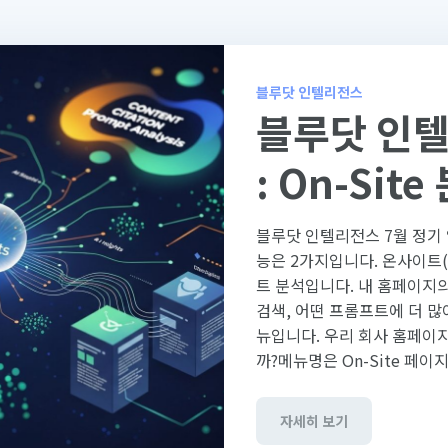
블루닷 인텔리전스
블루닷 인
: On-Sit
인용 프롬프
블루닷 인텔리전스 7월 정기
능은 2가지입니다. 온사이트
트 분석입니다. 내 홈페이지의
검색, 어떤 프롬프트에 더 많
뉴입니다. 우리 회사 홈페이지 콘텐츠는 어떤 AI검색에 얼마나 인용될
까?메뉴명은 On-Site 페이
자세히 보기